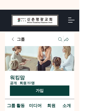
그룹
워킹맘
공개
·
회원 151명
가입
그룹 활동
미디어
회원
소개