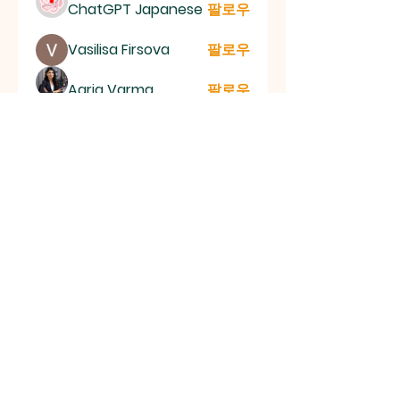
ChatGPT Japanese
팔로우
Vasilisa Firsova
팔로우
Aaria Varma
팔로우
mogy59059
팔로우
mogy59059
lila summer
팔로우
전체 회원 보기(151명)
신촌평광교회
대한민국 서울특별시 양천구 목동 767-2 (2층) | 전화
번호:
010-3404-2581