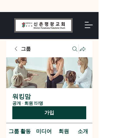
그룹
워킹맘
공개
·
회원 151명
가입
그룹 활동
미디어
회원
소개