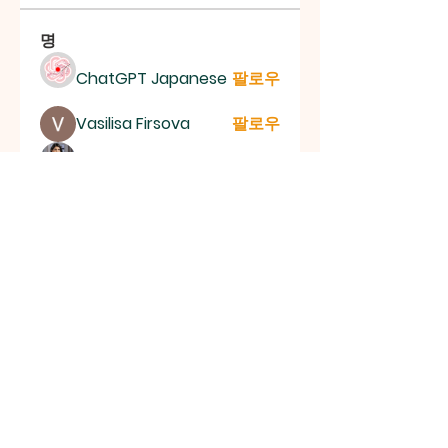
명
ChatGPT Japanese
팔로우
Vasilisa Firsova
팔로우
Aaria Varma
팔로우
mogy59059
팔로우
mogy59059
lila summer
팔로우
전체 회원 보기(151명)
신촌평광교회