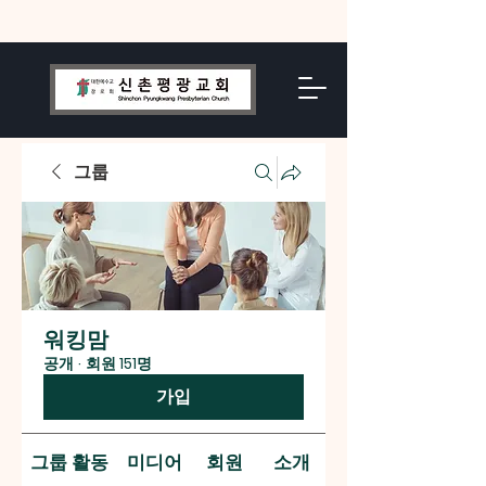
그룹
워킹맘
공개
·
회원 151명
가입
그룹 활동
미디어
회원
소개