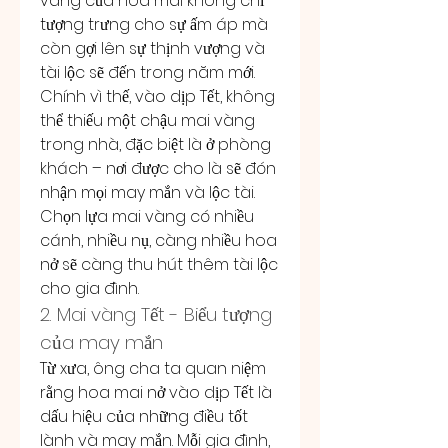
vàng của hoa mai không chỉ 
tượng trưng cho sự ấm áp mà 
còn gợi lên sự thịnh vượng và 
tài lộc sẽ đến trong năm mới. 
Chính vì thế, vào dịp Tết, không 
thể thiếu một chậu mai vàng 
trong nhà, đặc biệt là ở phòng 
khách – nơi được cho là sẽ đón 
nhận mọi may mắn và lộc tài. 
Chọn lựa mai vàng có nhiều 
cánh, nhiều nụ, càng nhiều hoa 
nở sẽ càng thu hút thêm tài lộc 
cho gia đình.
2. Mai vàng Tết - Biểu tượng 
của may mắn
Từ xưa, ông cha ta quan niệm 
rằng hoa mai nở vào dịp Tết là 
dấu hiệu của những điều tốt 
lành và may mắn. Mỗi gia đình, 