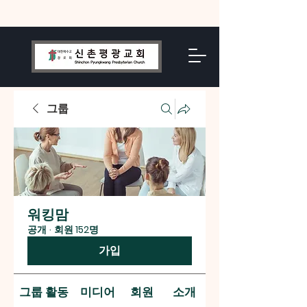
그룹
워킹맘
공개
·
회원 152명
가입
그룹 활동
미디어
회원
소개