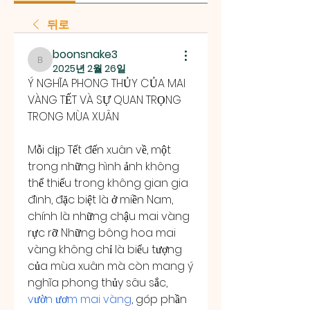
뒤로
boonsnake3
boonsnake3
2025년 2월 26일
Ý NGHĨA PHONG THỦY CỦA MAI 
VÀNG TẾT VÀ SỰ QUAN TRỌNG 
TRONG MÙA XUÂN
Mỗi dịp Tết đến xuân về, một 
trong những hình ảnh không 
thể thiếu trong không gian gia 
đình, đặc biệt là ở miền Nam, 
chính là những chậu mai vàng 
rực rỡ. Những bông hoa mai 
vàng không chỉ là biểu tượng 
của mùa xuân mà còn mang ý 
nghĩa phong thủy sâu sắc, 
vườn ươm mai vàng
, góp phần 