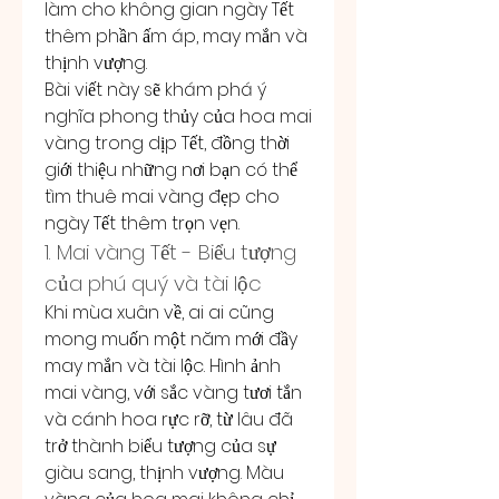
làm cho không gian ngày Tết 
thêm phần ấm áp, may mắn và 
thịnh vượng.
Bài viết này sẽ khám phá ý 
nghĩa phong thủy của hoa mai 
vàng trong dịp Tết, đồng thời 
giới thiệu những nơi bạn có thể 
tìm thuê mai vàng đẹp cho 
ngày Tết thêm trọn vẹn.
1. Mai vàng Tết - Biểu tượng 
của phú quý và tài lộc
Khi mùa xuân về, ai ai cũng 
mong muốn một năm mới đầy 
may mắn và tài lộc. Hình ảnh 
mai vàng, với sắc vàng tươi tắn 
và cánh hoa rực rỡ, từ lâu đã 
trở thành biểu tượng của sự 
giàu sang, thịnh vượng. Màu 