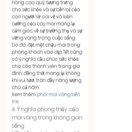
hàng cao quý, tượng trưng 
cho sức khỏe và sự bền bỉ của 
con người. Vẻ oai vệ và kiên 
cường của cây mai mang lại 
cảm giác về sự trường thọ và sự 
vững vàng trong cuộc sống. 
Do đó, đặt một chậu mai trong 
phòng khách vào dịp Tết cũng 
có ý nghĩa cầu chúc sức khỏe 
cho các thành viên trong gia 
đình, đồng thời mang lại không 
khí vui tươi, tràn đầy năng lượng 
cho cả năm.
Xem thêm: 
phôi mai vàng bến 
tre
.
4. Ý nghĩa phong thủy của 
mai vàng trong không gian 
sống