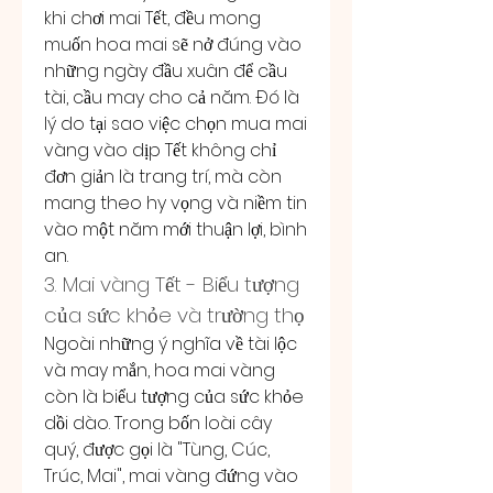
khi chơi mai Tết, đều mong 
muốn hoa mai sẽ nở đúng vào 
những ngày đầu xuân để cầu 
tài, cầu may cho cả năm. Đó là 
lý do tại sao việc chọn mua mai 
vàng vào dịp Tết không chỉ 
đơn giản là trang trí, mà còn 
mang theo hy vọng và niềm tin 
vào một năm mới thuận lợi, bình 
an.
3. Mai vàng Tết - Biểu tượng 
của sức khỏe và trường thọ
Ngoài những ý nghĩa về tài lộc 
và may mắn, hoa mai vàng 
còn là biểu tượng của sức khỏe 
dồi dào. Trong bốn loài cây 
quý, được gọi là "Tùng, Cúc, 
Trúc, Mai", mai vàng đứng vào 