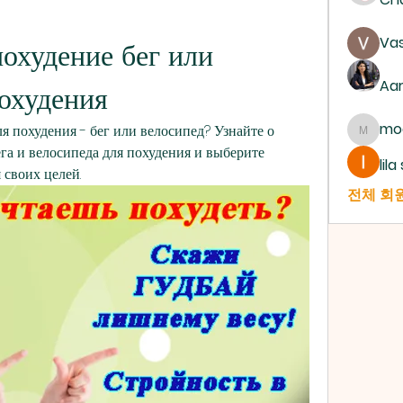
Vas
охудение бег или 
Aa
охудения
mo
ля похудения - бег или велосипед? Узнайте о 
mogy5
га и велосипеда для похудения и выберите 
lil
своих целей.
전체 회원