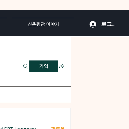
로그인
신촌평광 이야기
가입
atGPT Japanese
팔로우