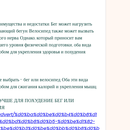
имущества и недостатки. Бег может нагрузить 
нающий бегун. Велосипед также может вызвать 
го нерва. Однако, который приносит вам 
его уровня физической подготовки., оба вида 
бом для укрепления здоровья и похудения.
 выбрать - бег или велосипед. Оба эти вида 
обом для сжигания калорий и укрепления мышц. 
О ЛУЧШЕ ДЛЯ ПОХУДЕНИЕ БЕГ ИЛИ 
Я:
m/advert/%d0%ba%d0%be%d0%b4%d0%b8%d1
%d0%bd%d0%b8%d0%b5-%d0%be%d1%82-
0%be%d0%b3%d0%be%d0%bb%d0%b8%d0%b