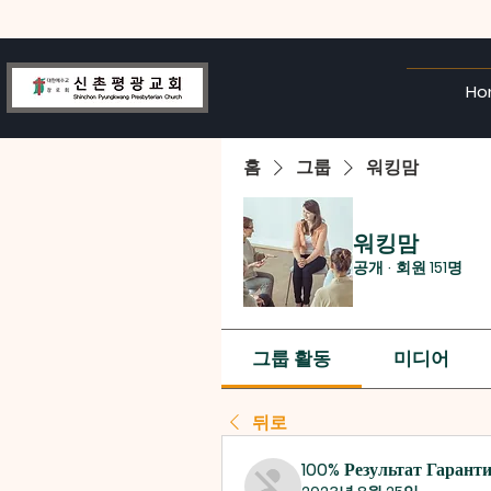
Ho
홈
그룹
워킹맘
워킹맘
공개
·
회원 151명
그룹 활동
미디어
뒤로
100% Результат Гарант