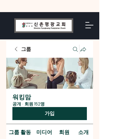
그룹
워킹맘
공개
·
회원 152명
가입
그룹 활동
미디어
회원
소개