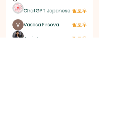
ChatGPT Japanese
팔로우
Vasilisa Firsova
팔로우
Aaria Varma
팔로우
mogy59059
팔로우
mogy59059
lila summer
팔로우
전체 회원 보기(152명)
신촌평광교회
대한민국 서울특별시 양천구 목동 767-2 (2층) | 전화
번호:
010-3404-2581