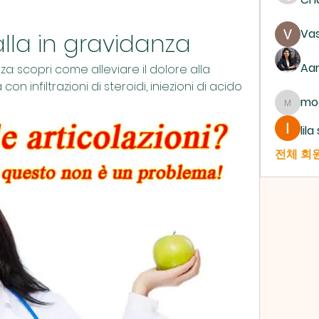
Vas
palla in gravidanza
Aa
nza: scopri come alleviare il dolore alla 
n infiltrazioni di steroidi, iniezioni di acido 
mo
mogy5
lil
전체 회원