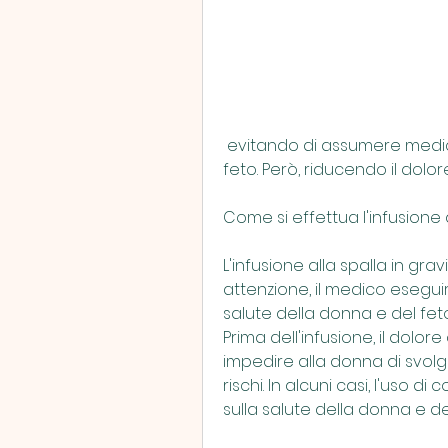
 evitando di assumere medicinali che possano essere dannosi per il 
feto. Però, riducendo il dolor
Come si effettua l'infusione 
L'infusione alla spalla in g
attenzione, il medico esegui
salute della donna e del feto, 
Prima dell'infusione, il dolor
impedire alla donna di svolge
rischi. In alcuni casi, l'uso di
sulla salute della donna e de