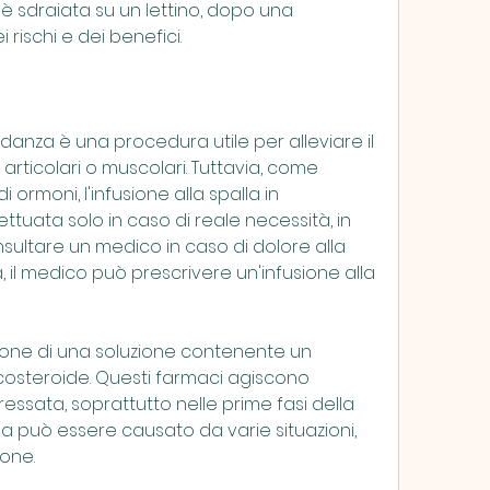
è sdraiata su un lettino, dopo una 
rischi e dei benefici.
vidanza è una procedura utile per alleviare il 
rticolari o muscolari. Tuttavia, come 
ormoni, l'infusione alla spalla in 
tuata solo in caso di reale necessità, in 
sultare un medico in caso di dolore alla 
 il medico può prescrivere un'infusione alla 
ezione di una soluzione contenente un 
costeroide. Questi farmaci agiscono 
essata, soprattutto nelle prime fasi della 
 può essere causato da varie situazioni, 
ione.