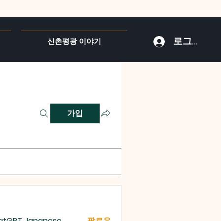
로그인
신촌평광 이야기
가입
atGPT Japanese
팔로우