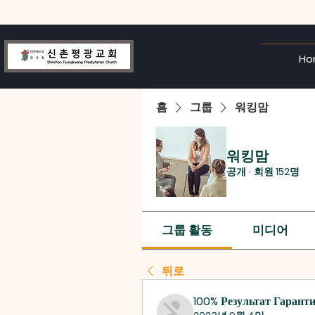
Ho
홈
그룹
워킹맘
워킹맘
공개
·
회원 152명
그룹 활동
미디어
뒤로
100% Результат Гарант