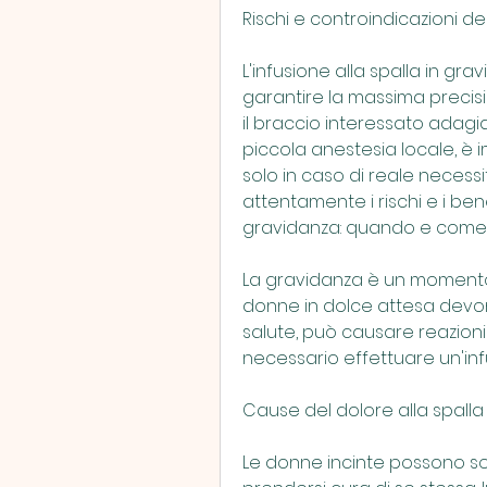
Rischi e controindicazioni del
L'infusione alla spalla in gr
garantire la massima precisi
il braccio interessato adagi
piccola anestesia locale, è
solo in caso di reale necess
attentamente i rischi e i benef
gravidanza: quando e come 
La gravidanza è un momento m
donne in dolce attesa devono
salute, può causare reazioni a
necessario effettuare un'infus
Cause del dolore alla spalla
Le donne incinte possono soff