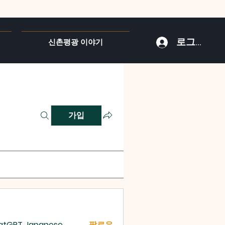
로그인
신촌평광 이야기
가입
atGPT Japanese
팔로우