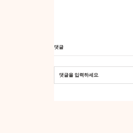
댓글
댓글을 입력하세요.
실로암 (신촌평광교회 특송)