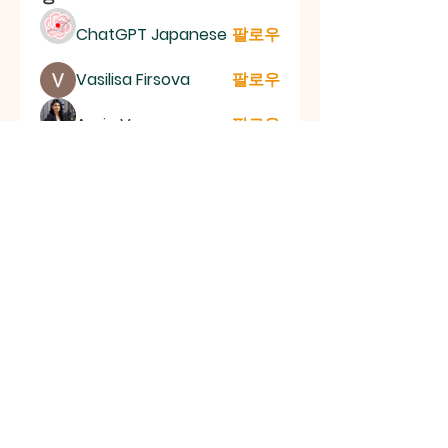
ChatGPT Japanese
팔로우
Vasilisa Firsova
팔로우
Aaria Varma
팔로우
mogy59059
팔로우
mogy59059
lila summer
팔로우
전체 회원 보기(151명)
신촌평광교회
대한민국 서울특별시 양천구 목동 767-2 (2층) | 전화
번호:
010-3404-2581