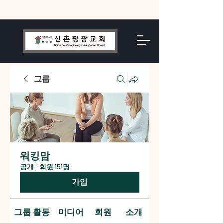
그룹
워킹맘
공개
·
회원 151명
가입
그룹 활동
미디어
회원
소개