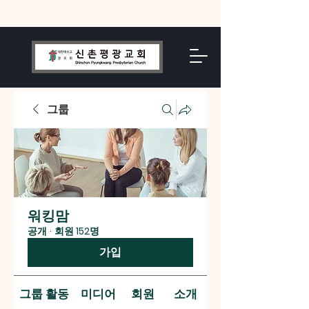
그룹
워킹맘
공개
·
회원 152명
가입
그룹 활동
미디어
회원
소개