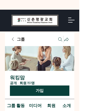
그룹
워킹맘
공개
·
회원 151명
가입
그룹 활동
미디어
회원
소개