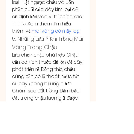
loại - Lật ngược chậu và uốn 
phần cuối của dây kim loại để 
cố định lưới vào vị trí chính xác.
====>> Xem thêm: Tìm hiểu 
thêm về 
mai vàng có mấy loại
5. Những Lưu Ý Khi Trồng Mai 
Vàng Trong Chậu
Lựa chọn chậu phù hợp: Chậu 
cần có kích thước đủ lớn để cây 
phát triển rễ. Đồng thời, chậu 
cũng cần có lỗ thoát nước tốt 
để cây không bị úng nước.
Chăm sóc đất trồng: Đảm bảo 
đất trong chậu luôn giữ được 
độ ẩm vừa phải, không quá khô 
hay quá ướt.
Đảm bảo đủ ánh sáng: Mai 
vàng cần ánh sáng mặt trời để 
phát triển khỏe mạnh. Vì vậy, 