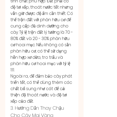
tính chất phù hợp. Đất phải có 
độ tơi xốp, thoát nước tốt nhưng 
vẫn giữ được độ ẩm cần thiết. Có 
thể trộn đất với phân hữu cơ để 
cung cấp đủ dinh dưỡng cho 
cây. Tỷ lệ trộn đất lý tưởng là 70 - 
80% đất và 20 - 30% phân hữu 
cơ hoai mục. Nếu không có sẵn 
phân hữu cơ, có thể sử dụng 
hỗn hợp xơ dừa, tro trấu và 
phân hữu cơ hoai mục với tỷ lệ 
1:1:1.
Ngoài ra, để đảm bảo cây phát 
triển tốt, có thể dùng thêm các 
chất bổ sung như cát để cải 
thiện độ thoát nước và độ tơi 
xốp của đất.
3. Hướng Dẫn Thay Chậu 
Cho Cây Mai Vàng