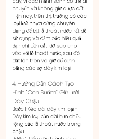
cây, vì các mảnh sành có thể di 
chuyển và không giữ được đất.
Hiện nay, trên thị trường có các 
loại lưới nhựa cứng chuyên 
dụng để bịt lỗ thoát nước, rất dễ 
sử dụng và đảm bảo hiệu quả. 
Bạn chỉ cần cắt lưới sao cho 
vừa với lỗ thoát nước, sau đó 
đặt lên trên và giữ cố định 
bằng các sợi dây kim loại.
4. Hướng Dẫn Cách Tạo 
Hình "Con Bướm" Giữ Lưới 
Đáy Chậu
Bước 1: Kéo dài dây kim loại - 
Dây kim loại cần dài hơn chiều 
rộng của lỗ thoát nước trong 
chậu.
Bước 2: Uốn dây thành hình 