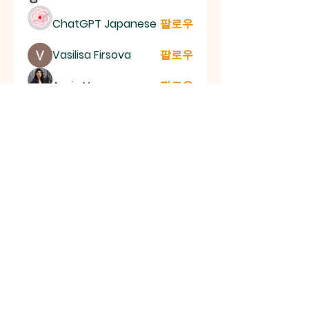
ChatGPT Japanese
팔로우
Vasilisa Firsova
팔로우
Aaria Varma
팔로우
mogy59059
팔로우
mogy59059
lila summer
팔로우
전체 회원 보기(151명)
신촌평광교회
대한민국 서울특별시 양천구 목동 767-2 (2층) | 전화
번호:
010-3404-2581