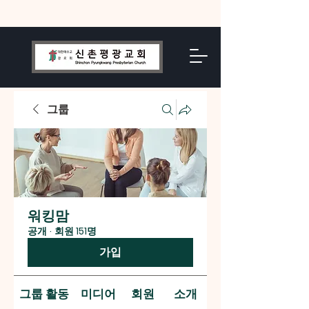
그룹
워킹맘
공개
·
회원 151명
가입
그룹 활동
미디어
회원
소개