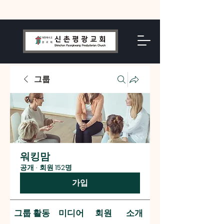
그룹
워킹맘
공개
·
회원 152명
가입
그룹 활동
미디어
회원
소개