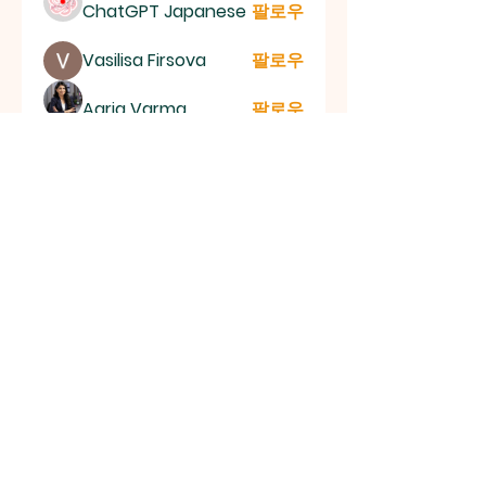
ChatGPT Japanese
팔로우
Vasilisa Firsova
팔로우
Aaria Varma
팔로우
mogy59059
팔로우
mogy59059
lila summer
팔로우
전체 회원 보기(152명)
신촌평광교회
대한민국 서울특별시 양천구 목동 767-2 (2층) | 전화
번호:
010-3404-2581