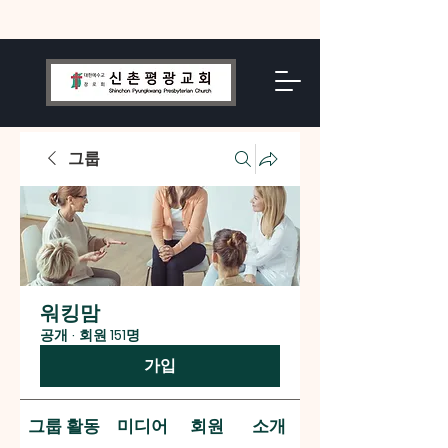
그룹
워킹맘
공개
·
회원 151명
가입
그룹 활동
미디어
회원
소개