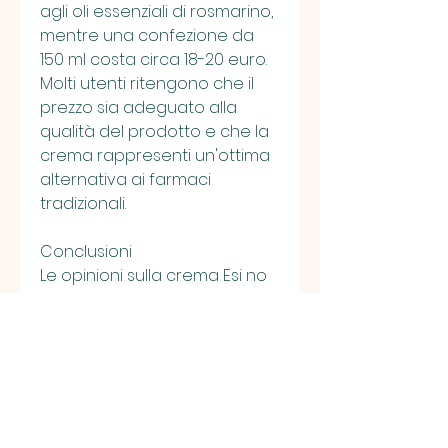
agli oli essenziali di rosmarino, 
mentre una confezione da 
150 ml costa circa 18-20 euro. 
Molti utenti ritengono che il 
prezzo sia adeguato alla 
qualità del prodotto e che la 
crema rappresenti un'ottima 
alternativa ai farmaci 
tradizionali.
Conclusioni
Le opinioni sulla crema Esi no 
dol sono generalmente 
positive e indicano una 
buona efficacia nel 
trattamento del dolore 
muscolare e articolare. La 
composizione naturale, in 
caso di persistenza del 