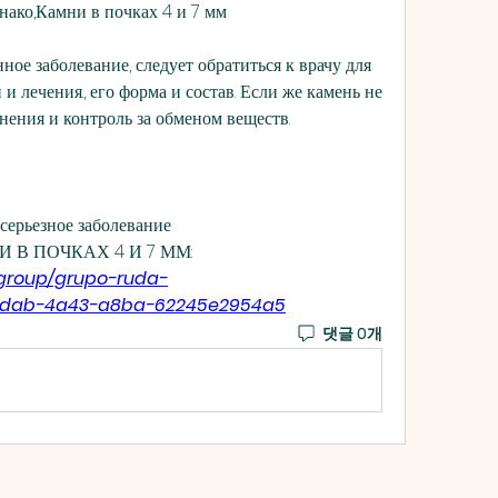
нако,Камни в почках 4 и 7 мм
ое заболевание, следует обратиться к врачу для 
 лечения., его форма и состав. Если же камень не 
ения и контроль за обменом веществ.
серьезное заболевание 
НИ В ПОЧКАХ 4 И 7 ММ:
/group/grupo-ruda-
7-3dab-4a43-a8ba-62245e2954a5
댓글 0개