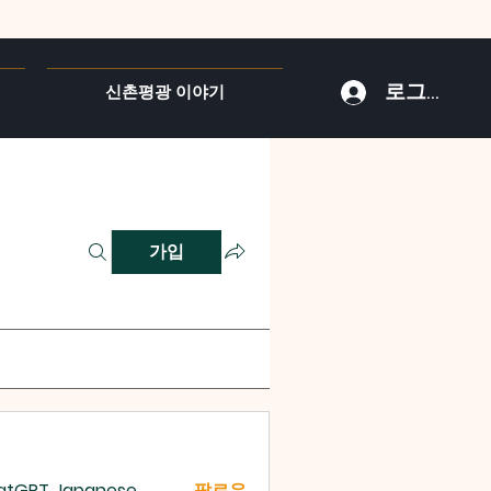
로그인
신촌평광 이야기
가입
atGPT Japanese
팔로우