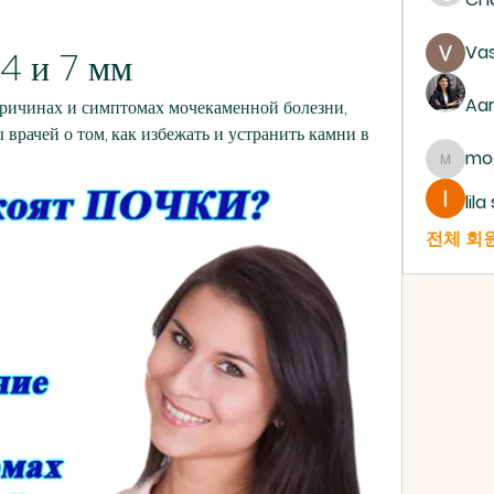
Vas
4 и 7 мм
Aa
 причинах и симптомах мочекаменной болезни, 
врачей о том, как избежать и устранить камни в 
mo
mogy5
lil
전체 회원