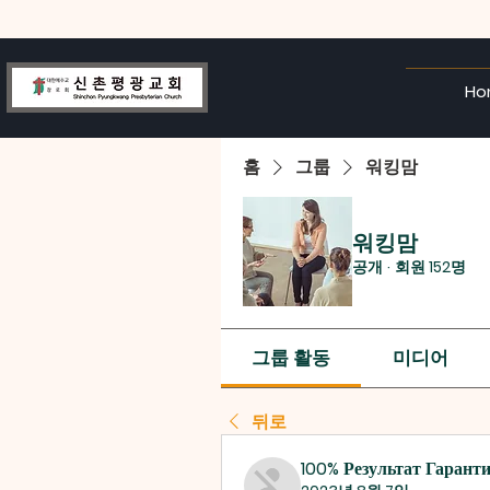
Ho
홈
그룹
워킹맘
워킹맘
공개
·
회원 152명
그룹 활동
미디어
뒤로
100% Результат Гарант