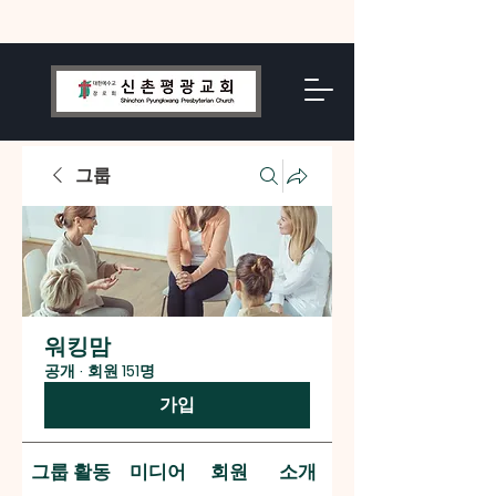
그룹
워킹맘
공개
·
회원 151명
가입
그룹 활동
미디어
회원
소개