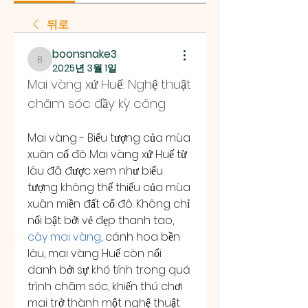
뒤로
boonsnake3
boonsnake3
2025년 3월 1일
Mai vàng xứ Huế: Nghệ thuật 
chăm sóc đầy kỳ công
Mai vàng - Biểu tượng của mùa 
xuân cố đô Mai vàng xứ Huế từ 
lâu đã được xem như biểu 
tượng không thể thiếu của mùa 
xuân miền đất cố đô. Không chỉ 
nổi bật bởi vẻ đẹp thanh tao, 
cây mai vàng
, cánh hoa bền 
lâu, mai vàng Huế còn nổi 
danh bởi sự khó tính trong quá 
trình chăm sóc, khiến thú chơi 
mai trở thành một nghệ thuật 