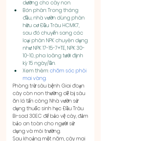
dưỡng cho cây non.
Bón phân: Trong tháng 
đầu, nhà vườn dùng phân 
hữu cơ Đầu Trâu HCMK7, 
sau đó chuyển sang các 
loại phân NPK chuyên dụng 
như NPK 17-15-7+TE, NPK 30-
10-10, pha loãng tưới định 
kỳ 15 ngày/lần.
Xem thêm: 
chăm sóc phôi 
mai vàng
.
Phòng trừ sâu bệnh: Giai đoạn 
cây còn non thường dễ bị sâu 
ăn lá tấn công. Nhà vườn sử 
dụng thuốc sinh học Đầu Trâu 
Bi-sad 30EC để bảo vệ cây, đảm 
bảo an toàn cho người sử 
dụng và môi trường.
Sau khoảng một năm, cây mai 