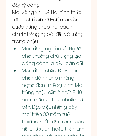
đầy kỳ công.
Mai vàng xứ Huế: Hai hình thức 
trồng phổ biếnỞ Huế, mai vàng 
được trồng theo hai cách 
chính: trồng ngoài đất và trồng 
trong chậu.
Mai trồng ngoài đất: Người 
chơi thường chú trọng tạo 
dáng cành lá đều, cân đối.
Mai trồng chậu: Đây là lựa 
chọn dành cho những 
người đam mê sự tỉ mỉ. Mai 
trồng chậu cần ít nhất 8-10 
năm mới đạt tiêu chuẩn cơ 
bản. Đặc biệt, những cây 
mai trên 30 năm tuổi 
thường xuất hiện trong các 
hội chợ xuân hoặc triển lãm 