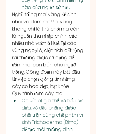
cây kiểng, trở thành niềm tự 
hào của người sở hữu.
Nghề trồng mai vàng: Kế sinh 
nhai và đam mêMai vàng 
không chỉ là thú chơi mà còn 
là nguồn thu nhập chính của 
nhiều nhà vườn ở Huế. Tại các 
vùng ngoại ô, diện tích đất rộng 
rãi thường được sử dụng để 
ươm mai con bán cho người 
trồng. Công đoạn này bắt đầu 
từ việc chọn giống từ những 
cây có hoa đẹp, hạt khỏe.
Quy trình ươm cây mai:
Chuẩn bị giá thể: Vỏ trấu, sơ 
dừa, vỏ đậu phộng được 
phối trộn cùng chế phẩm vi 
sinh Trichoderma (Bima) 
để tạo môi trường dinh 