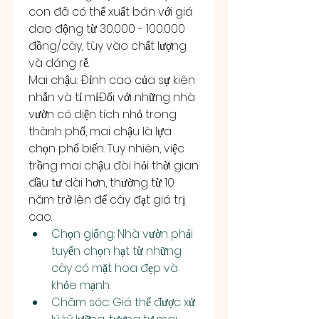
con đã có thể xuất bán với giá 
dao động từ 30.000 - 100.000 
đồng/cây, tùy vào chất lượng 
và dáng rễ.
Mai chậu: Đỉnh cao của sự kiên 
nhẫn và tỉ mỉĐối với những nhà 
vườn có diện tích nhỏ trong 
thành phố, mai chậu là lựa 
chọn phổ biến. Tuy nhiên, việc 
trồng mai chậu đòi hỏi thời gian 
đầu tư dài hơn, thường từ 10 
năm trở lên để cây đạt giá trị 
cao.
Chọn giống: Nhà vườn phải 
tuyển chọn hạt từ những 
cây có mặt hoa đẹp và 
khỏe mạnh.
Chăm sóc: Giá thể được xử 