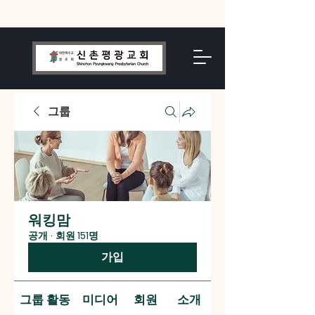
그룹
워킹맘
공개
·
회원 151명
가입
그룹 활동
미디어
회원
소개