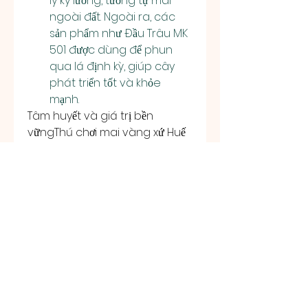
lý kỹ lưỡng, tương tự mai 
ngoài đất. Ngoài ra, các 
sản phẩm như Đầu Trâu MK 
501 được dùng để phun 
qua lá định kỳ, giúp cây 
phát triển tốt và khỏe 
mạnh.
Tâm huyết và giá trị bền 
vữngThú chơi mai vàng xứ Huế 
không chỉ đơn thuần là nghệ 
thuật mà còn là cách lưu giữ 
tinh hoa truyền thống. Những 
cây mai vàng trưởng thành, 
được chăm sóc kỳ công, mang 
trong mình niềm tự hào của 
người trồng, đồng thời lan tỏa 
giá trị văn hóa đặc sắc của 
miền đất cố đô. Các bạn có thể 
tham khảo thêm về 
Những hình 