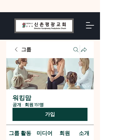
그룹
워킹맘
공개
·
회원 151명
가입
그룹 활동
미디어
회원
소개