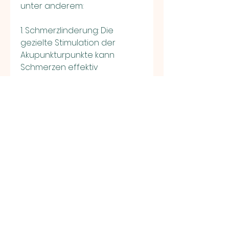
unter anderem:
1. Schmerzlinderung: Die 
gezielte Stimulation der 
Akupunkturpunkte kann 
Schmerzen effektiv 
reduzieren und eine 
verbesserte Schmerzkontrolle 
ermöglichen.
2. Verbesserte Funktionalität: 
Durch die Förderung der 
Durchblutung und den 
Stoffwechsel in den 
betroffenen Bandscheiben 
kann die Funktion der 
Wirbelsäule verbessert 
werden. Dies kann zu einer 
besseren Beweglichkeit und 