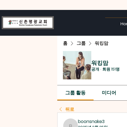
Ho
홈
그룹
워킹맘
워킹맘
공개
·
회원 151명
그룹 활동
미디어
뒤로
boonsnake3