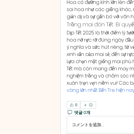
Hoa có đường kính lớn lên đến
sai hoa như các giống khác, n
giản dị và sự gắn bó với văn
Trồng mai đón Tết: Bí quy
Dịp Tết 2025 là thời điểm lý 
hoa nở rực rỡ đúng ngày đầu 
ý nghĩa và sức hút riêng, từ 
xinh xắn của mai sẻ, đến sự rự
Lựa chọn một giống mai phù 
Tết mà còn mang đến may mắn,
nghiệm trồng và chăm sóc nh
xuân trọn vẹn niềm vui! Các 
vàng lớn nhất Bến Tre hiện na
0
댓글 0개
コメントを追加…