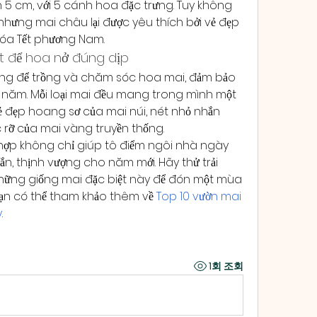
 5 cm, với 5 cánh hoa đặc trưng. Tuy không 
hưng mai châu lại được yêu thích bởi vẻ đẹp 
 hóa Tết phương Nam.
ết để hoa nở đúng dịp
tưởng để trồng và chăm sóc hoa mai, đảm bảo 
năm. Mỗi loại mai đều mang trong mình một 
vẻ đẹp hoang sơ của mai núi, nét nhỏ nhắn 
c rỡ của mai vàng truyền thống.
hợp không chỉ giúp tô điểm ngôi nhà ngày 
 thịnh vượng cho năm mới. Hãy thử trải 
ững giống mai đặc biệt này để đón một mùa 
bạn có thể tham khảo thêm về 
Top 10 vườn mai 
y
.
1회 조회