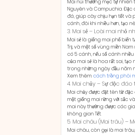
Mai núi thường mọc tự nhiên 
Nguyên và Campuchia. Đặc điể
đá, giúp cây chịu hạn tốt và p
cánh, đôi khi nhiều hơn, tạo 
3. Mai sẻ – Loài mai nhỏ n
Mai sẻ là giống mai phổ biến 
Trị, và một số vùng miền Nam 
có 5 cánh, nếu số cánh nhiều h
của mai sẻ là hoa rất sai, tạo
trong những ngày đầu năm m
Xem thêm: 
cách trồng phôi 
4. Mai chủy – Sự độc đá
Mai chủy được đặt tên từ đặc
một giống mai rừng với sắc và
mai này thường được các gia 
không gian Tết.
5. Mai châu (Mai trâu) – 
Mai châu, còn gọi là mai trâu,