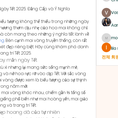
 Ngày Tết 2025: Đẳng Cấp và Ý Nghĩa
Vas
biểu tượng không thể thiếu trong những ngày 
Aa
và hương thơm dịu nhẹ của hoa mai không chỉ 
mà còn mang theo những ý nghĩa tốt lành về 
mo
ng
. Bên cạnh mai vàng truyền thống, còn rất 
mogy5
nét đẹp riêng biệt. Hãy cùng khám phá danh 
lil
ang trí Tết 2025.
전체 회원
may mắn ngày Tết
 xù xì nhưng lại mang sức sống mạnh mẽ, 
và nở hoa rực rỡ vào dịp Tết. Với sắc vàng 
i vàng được xem là biểu tượng của sự thịnh 
trong năm mới.
g mai vàng khác nhau, chiếm gần ⅔ tổng số 
ố giống phổ biến như mai hoàng yến, mai giảo 
g và trang trí Tết.
ẻ đẹp hoang dã của tự nhiên