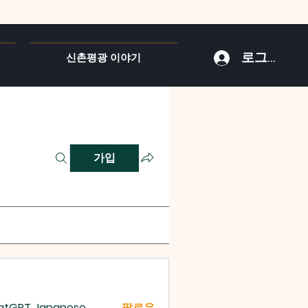
로그인
신촌평광 이야기
가입
atGPT Japanese
팔로우