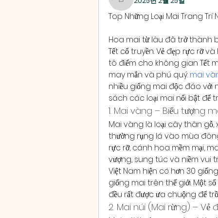
2025년 2월 25일
boonsnake3
Top Những Loại Mai Trang Trí
Hoa mai từ lâu đã trở thành 
Tết cổ truyền. Vẻ đẹp rực rỡ 
tô điểm cho không gian Tết 
may mắn và phú quý. 
mai và
nhiều giống mai độc đáo với 
sách các loại mai nổi bật để tr
1. Mai vàng – Biểu tượng 
Mai vàng là loại cây thân gỗ,
thường rụng lá vào mùa đông 
rực rỡ, cánh hoa mềm mại, ma
vượng, sung túc và niềm vui 
Việt Nam hiện có hơn 30 giốn
giống mai trên thế giới. Một s
đều rất được ưa chuộng để trồn
2. Mai núi (Mai rừng) – V