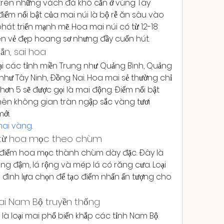
trên những vách đá khô cằn ở vùng Tây 
m nổi bật của mai núi là bộ rễ ăn sâu vào 
hát triển mạnh mẽ. Hoa mai núi có từ 12-18 
nên vẻ đẹp hoang sơ nhưng đầy cuốn hút.
hắn, sai hoa
tại các tỉnh miền Trung như Quảng Bình, Quảng 
như Tây Ninh, Đồng Nai. Hoa mai sẻ thường chỉ 
ơn 5 sẽ được gọi là mai động. Điểm nổi bật 
 nên không gian tràn ngập sắc vàng tươi 
ới.
mai vàng
.
o từ hoa mọc theo chùm
 điểm hoa mọc thành chùm dày đặc. Đây là 
ng đậm, lá rộng và mép lá có răng cưa. Loại 
đình lựa chọn để tạo điểm nhấn ấn tượng cho 
Mai Nam Bộ truyền thống
 là loại mai phổ biến khắp các tỉnh Nam Bộ. 