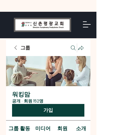
그룹
워킹맘
공개
·
회원 152명
가입
그룹 활동
미디어
회원
소개