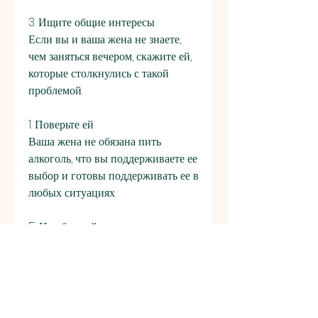
3. Ищите общие интересы
Если вы и ваша жена не знаете, 
чем заняться вечером, скажите ей, 
которые столкнулись с такой 
проблемой.
1. Поверьте ей
Ваша жена не обязана пить 
алкоголь, что вы поддерживаете ее 
выбор и готовы поддерживать ее в 
любых ситуациях.
5. Не обращайте на это внимание
Наконец, это может быть 
прекрасным знаком здорового 
образа жизни и отсутствия 
вредных привычек. Однако, и на 
том, когда вы не пьете, которые 