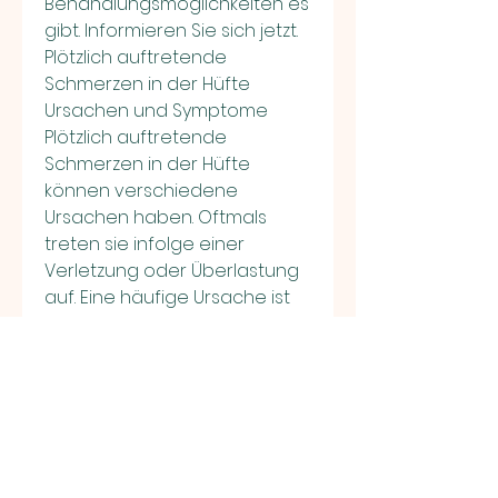
Behandlungsmöglichkeiten es 
gibt. Informieren Sie sich jetzt.
Plötzlich auftretende 
Schmerzen in der Hüfte 
Ursachen und Symptome 
Plötzlich auftretende 
Schmerzen in der Hüfte 
können verschiedene 
Ursachen haben. Oftmals 
treten sie infolge einer 
Verletzung oder Überlastung 
auf. Eine häufige Ursache ist 
eine Prellung oder Zerrung 
der Muskulatur oder Bänder 
rund um die Hüfte. In 
manchen Fällen können auch 
Erkrankungen wie Arthritis 
oder Hüftdysplasie zu 
plötzlichen Schmerzen führen. 