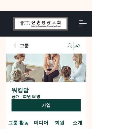
그룹
워킹맘
공개
·
회원 151명
가입
그룹 활동
미디어
회원
소개